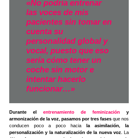
«No podría entrenar
las voces de mis
pacientes sin tomar en
cuenta su
personalidad global y
vocal, puesto que eso
sería cómo tener un
coche sin motor e
intentar hacerlo
funcionar…»
Durante el
entrenamiento de feminización
y
armonización de la voz, pasamos por tres fases
que nos
conducen poco a poco hacia
la asimilación, la
personalización y la naturalización de la nueva voz
. La