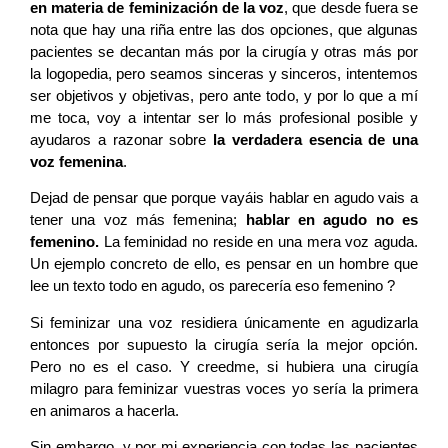
en materia de feminización de la voz
, que desde fuera se
nota que hay una riña entre las dos opciones, que algunas
pacientes se decantan más por la cirugía y otras más por
la logopedia, pero seamos sinceras y sinceros, intentemos
ser objetivos y objetivas, pero ante todo, y por lo que a mí
me toca, voy a intentar ser lo más profesional posible y
ayudaros a razonar sobre
la verdadera esencia de una
voz femenina
.
Dejad de pensar que porque vayáis hablar en agudo vais a
tener una voz más femenina;
hablar en agudo no es
femenino.
La feminidad no reside en una mera voz aguda.
Un ejemplo concreto de ello, es pensar en un hombre que
lee un texto todo en agudo, os parecería eso femenino ?
Si feminizar una voz residiera únicamente en agudizarla
entonces por supuesto la cirugía sería la mejor opción.
Pero no es el caso. Y creedme, si hubiera una cirugía
milagro para feminizar vuestras voces yo sería la primera
en animaros a hacerla.
Sin embargo, y por mi experiencia con todas las pacientes