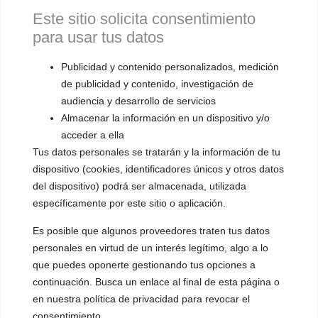
RINOPLASTIA
Este sitio solicita consentimiento
CONDROPLASTIA TIROIDEA
para usar tus datos
GRANULOMA VOCAL POST-INTUBACIÓN
INFILTRACIÓN CORDAL DE GRASA
LARINGOPLASTIA DE RELAJACIÓN O
Publicidad y contenido personalizados, medición
TIROPLASTIA (ISSHIKI TIPO III)
de publicidad y contenido, investigación de
21 de octubre de 2021
audiencia y desarrollo de servicios
Almacenar la información en un dispositivo y/o
acceder a ella
Tus datos personales se tratarán y la información de tu
ARTÍCULO ESCRITO POR
dispositivo (cookies, identificadores únicos y otros datos
del dispositivo) podrá ser almacenada, utilizada
específicamente por este sitio o aplicación.
DAMIÁN OSORIO
Es posible que algunos proveedores traten tus datos
personales en virtud de un interés legítimo, algo a lo
Logopeda dedicado de manera apasionada y
que puedes oponerte gestionando tus opciones a
continuación. Busca un enlace al final de esta página o
exclusiva al entrenamiento y la
rehabilitación
en nuestra política de privacidad para revocar el
de la voz
consentimiento.