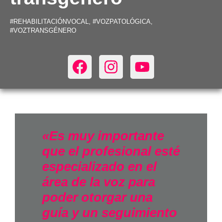
#REHABILITACIÓNVOCAL
,
#VOZPATOLÓGICA
,
#VOZTRANSGÉNERO
«Es muy importante
que el profesional esté
especializado en el
área de la voz para
poder otorgar una
guía y un seguimiento