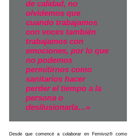
de calidad, no
olvidemos que
cuando trabajamos
con voces también
trabajamos con
emociones, por lo que
no podemos
permitirnos como
sanitarios hacer
perder el tiempo a la
persona o
desilusionarla…»
Desde que comencé a colaborar en Femivoz® como